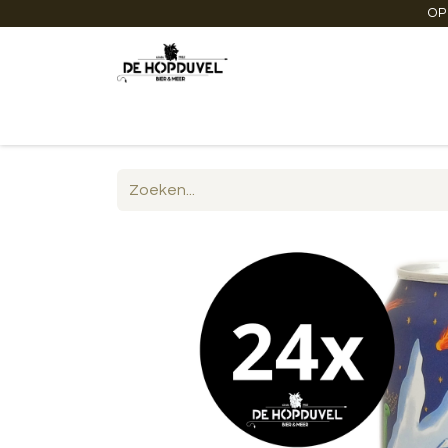
OP
Startpagina
Winkel online
Degustaties