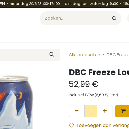
EN - maandag 29/6 13u00-17u00, dinsdag tem. zaterdag 9u30 - 18u
Evenement organiseren?
Leveren en verzenden
Contac
Alle producten
DBC Freez
DBC Freeze Lo
52,99
€
Inclusief BTW (
6,69
€
/
Liter
)
Toevoegen aan verlangl