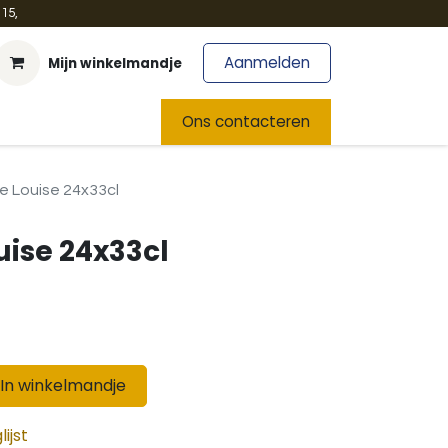
15,
Aanmelden
Mijn winkelmandje
t
Team
Nieuws
Ons contacteren
e Louise 24x33cl
uise 24x33cl
In winkelmandje
ijst