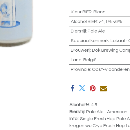
Kleur BIER
:
Blond
Alcohol BIER
:
>4,1% <6%
Bierstijl
:
Pale Ale
Speciaal kenmerk
:
Lokaal -
Brouwerij
:
Dok Brewing Com
Land
:
België
Provincie
:
Oost-Vlaanderen
Alcohol%:
4.5
Bierstijl:
Pale Ale - American
Info::
Single Fresh Hop Pale A
kregen we Cryo Fresh Hop te