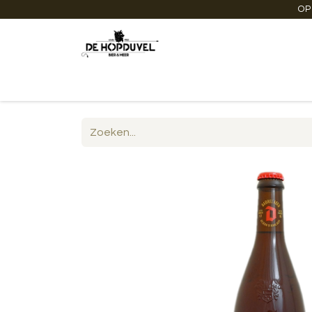
OP
Startpagina
Winkel online
Degustaties