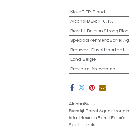
Kleur BIER
:
Blond
Alcohol BIER
:
>10,1%
Bierstijl
:
Belgian Strong Blo
Speciaal kenmerk
:
Barrel A
Brouwerij
:
Duvel Moortgat
Land
:
België
Provincie
:
Antwerpen
Alcohol%:
12
Bierstijl:
Barrel Aged strong 
Info::
Mexican Barrel Edición 
Spirit barrels.