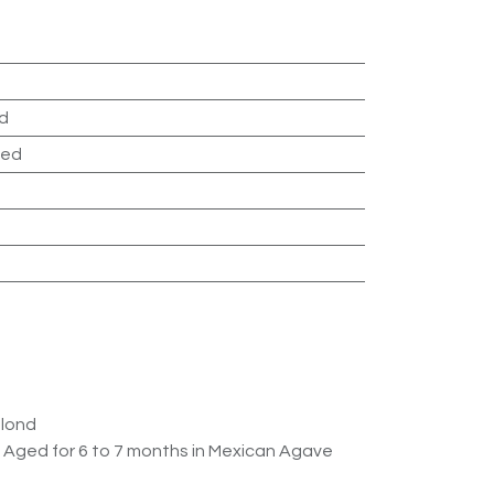
nd
ged
blond
- Aged for 6 to 7 months in Mexican Agave