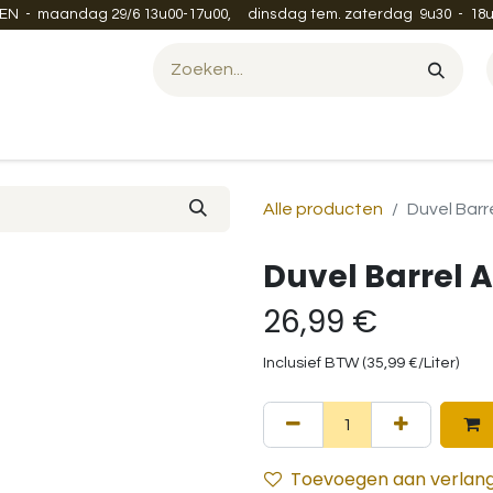
EN - maandag 29/6 13u00-17u00, dinsdag tem. zaterdag 9u30 - 18u
Evenement organiseren?
Leveren en verzenden
Contac
Alle producten
Duvel Barr
Duvel Barrel 
26,99
€
Inclusief BTW (
35,99
€
/
Liter
)
Toevoegen aan verlangl