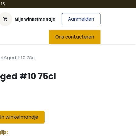
15,
Aanmelden
Mijn winkelmandje
t
Team
Nieuws
Ons contacteren
el Aged #10 75cl
Aged #10 75cl
In winkelmandje
ijst