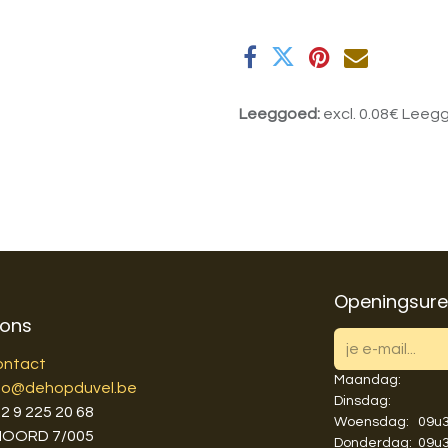
Leeggoed:
excl. 0.08€ Leeg
Openingsur
 ons
ontact
Maandag:
fo@dehopduvel.be
Dinsdag:
3
2 9 225 20 68
Woensdag:
​​09
NOORD 7/005
Donderdag:
​​09