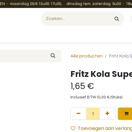
EN - maandag 29/6 13u00-17u00, dinsdag tem. zaterdag 9u30 - 18u
Evenement organiseren?
Leveren en verzenden
Contac
Alle producten
Fritz Kola
Fritz Kola Sup
1,65
€
Inclusief BTW (
0,00
€
/
Stuks
)
Toevoegen aan verlangl