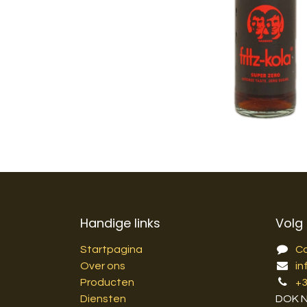
Handige links
Volg
Startpagina
C
Over ons
in
Producten
+
Diensten
DOK 