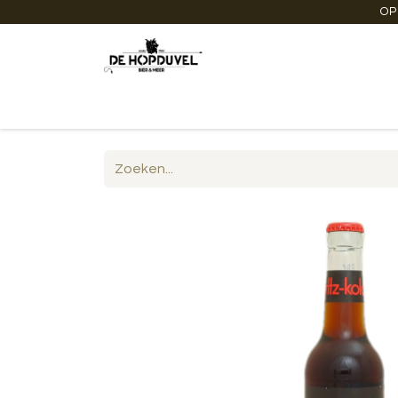
OP
Startpagina
Winkel online
Degustaties