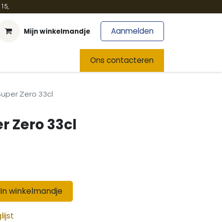
15,
Aanmelden
Mijn winkelmandje
t
Team
Nieuws
Ons contacteren
 Super Zero 33cl
er Zero 33cl
In winkelmandje
ijst