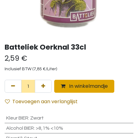
Batteliek Oerknal 33cl
2,59
€
Inclusief BTW (
7,85
€
/
Liter
)
In winkelmandje
Toevoegen aan verlanglijst
Kleur BIER
:
Zwart
Alcohol BIER
:
>8,1% <10%