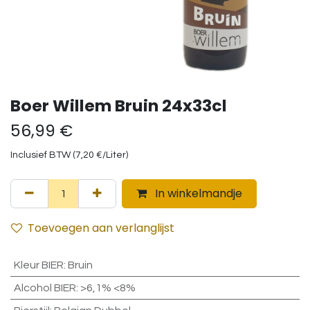
Boer Willem Bruin 24x33cl
56,99
€
Inclusief BTW (
7,20
€
/
Liter
)
In winkelmandje
Toevoegen aan verlanglijst
Kleur BIER
:
Bruin
Alcohol BIER
:
>6,1% <8%