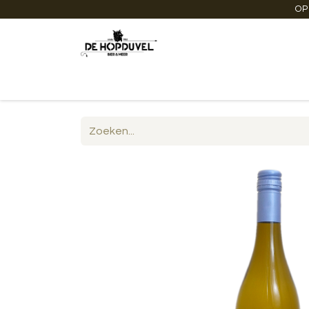
OP
Startpagina
Winkel online
Degustaties