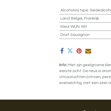
Alcoholvrij type
:
Gedealcoho
Land
:
België
,
Frankrijk
Kleur WIJN
:
Wit
Druif
:
Sauvignon
Info::
Met zijn geelgroene kle
eerste zicht. De neus is arom
citrusvruchten (citroen, perz
evenwichtig, met een zeer