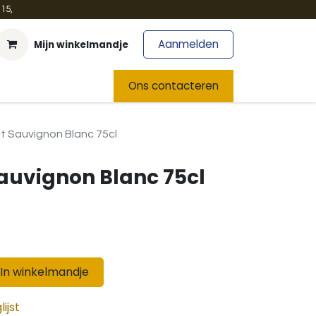
15,
Aanmelden
Mijn winkelmandje
t
Team
Nieuws
Ons contacteren
Wit Sauvignon Blanc 75cl
Sauvignon Blanc 75cl
In winkelmandje
ijst