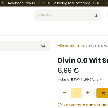
EN - maandag 29/6 13u00-17u00, dinsdag tem. zaterdag 9u30 - 18u
Evenement organiseren?
Leveren en verzenden
Contac
Alle producten
Divin 0.0 
Divin 0.0 Wit 
8,99
€
Inclusief BTW (
11,99
€
/
Liter
)
Toevoegen aan verlangl