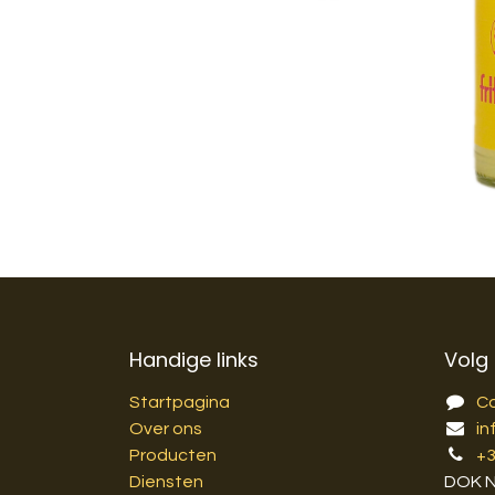
Handige links
Volg
Startpagina
C
Over ons
in
Producten
+
Diensten
DOK 