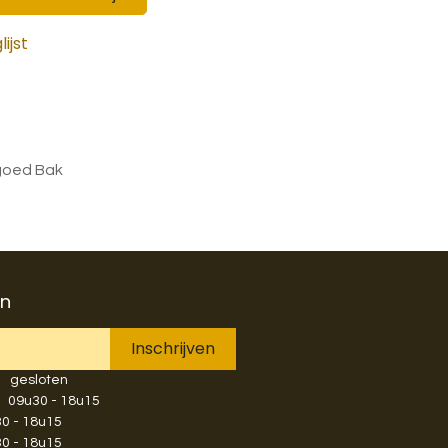
ijst
ggoed Bak
en
Inschrijven
​gesloten
​​​09u30 - 18u15
u30 - 18u15
u30 - 18u15