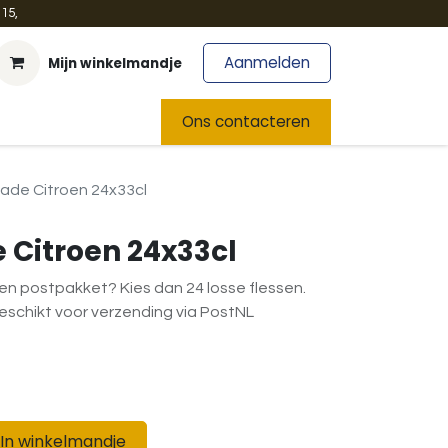
15,
Aanmelden
Mijn winkelmandje
t
Team
Nieuws
Ons contacteren
nade Citroen 24x33cl
 Citroen 24x33cl
en postpakket? Kies dan 24 losse flessen.
geschikt voor verzending via PostNL
In winkelmandje