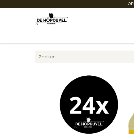
OP
Startpagina
Winkel online
Degustaties