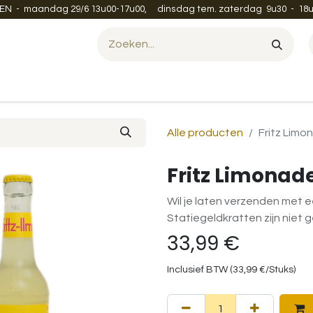
EN - maandag 29/6 13u00-17u00, dinsdag tem. zaterdag 9u30 - 18u
Evenement organiseren?
Leveren en verzenden
Contac
Alle producten
Fritz Limo
Fritz Limonade
Wil je laten verzenden met e
Statiegeldkratten zijn niet 
33,99
€
Inclusief BTW (
33,99
€
/
Stuks
)