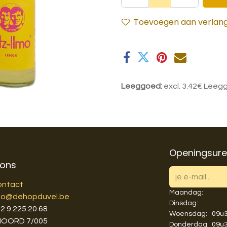
Toevoegen aan verlangl
Leeggoed:
excl. 3.42€ Lee
Openingsur
 ons
ontact
Maandag:
fo@dehopduvel.be
Dinsdag:
3
2 9 225 20 68
Woensdag:
​​09
NOORD 7/005
Donderdag:
​​09