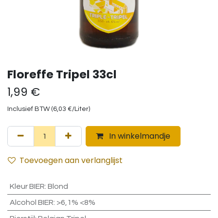
Floreffe Tripel 33cl
1,99
€
Inclusief BTW (
6,03
€
/
Liter
)
In winkelmandje
Toevoegen aan verlanglijst
Kleur BIER
:
Blond
Alcohol BIER
:
>6,1% <8%