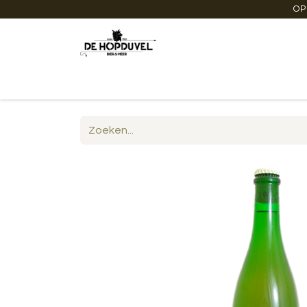
OP
Startpagina
Winkel online
Degustaties