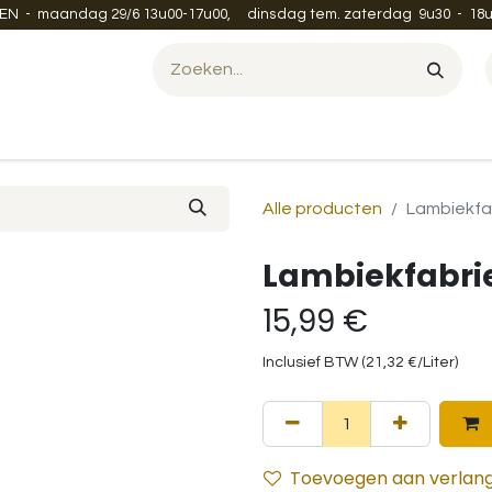
EN - maandag 29/6 13u00-17u00, dinsdag tem. zaterdag 9u30 - 18u
Evenement organiseren?
Leveren en verzenden
Contac
Alle producten
Lambiekfab
Lambiekfabriek
15,99
€
Inclusief BTW (
21,32
€
/
Liter
)
Toevoegen aan verlangl