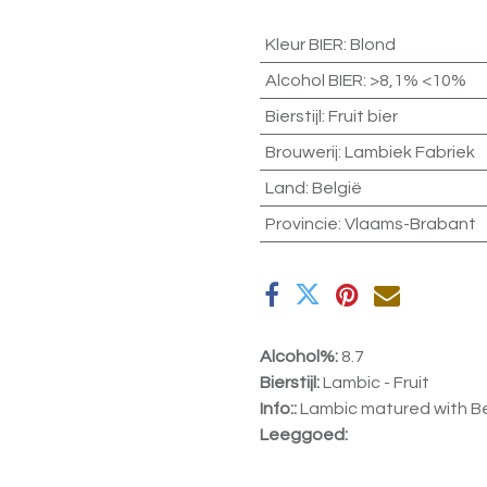
Kleur BIER
:
Blond
Alcohol BIER
:
>8,1% <10%
Bierstijl
:
Fruit bier
Brouwerij
:
Lambiek Fabriek
Land
:
België
Provincie
:
Vlaams-Brabant
Alcohol%:
8.7
Bierstijl:
Lambic - Fruit
Info::
Lambic matured with Bel
Leeggoed: