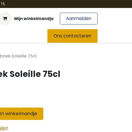
15,
Aanmelden
Mijn winkelmandje
t
Team
Nieuws
Ons contacteren
riek Soleille 75cl
 Soleille 75cl
In winkelmandje
ijst