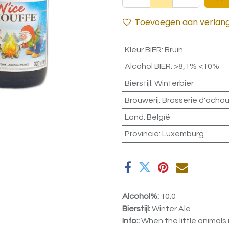
Toevoegen aan verlangl
Kleur BIER
:
Bruin
Alcohol BIER
:
>8,1% <10%
Bierstijl
:
Winterbier
Brouwerij
:
Brasserie d'achou
Land
:
België
Provincie
:
Luxemburg
Alcohol%:
10.0
Bierstijl:
Winter Ale
Info::
When the little animals