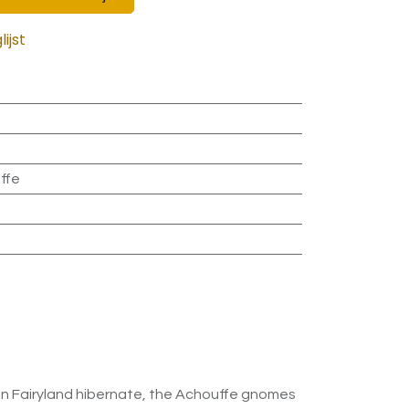
ijst
ffe
 in Fairyland hibernate, the Achouffe gnomes