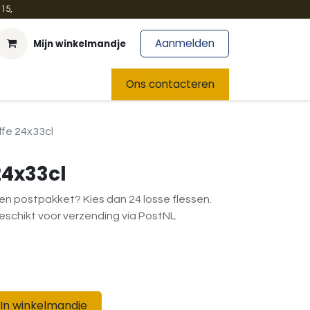
15,
Aanmelden
Mijn winkelmandje
t
Team
Nieuws
Ons contacteren
fe 24x33cl
24x33cl
en postpakket? Kies dan 24 losse flessen.
geschikt voor verzending via PostNL
In winkelmandje