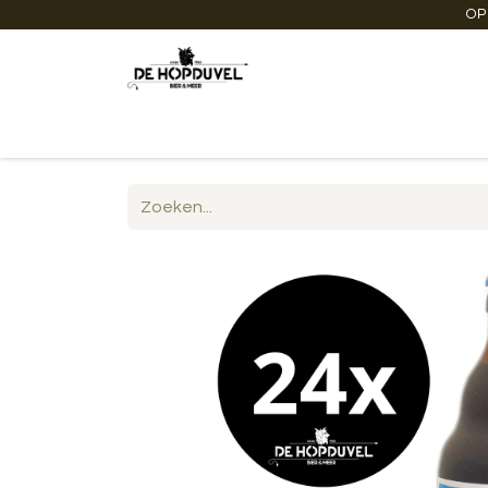
OP
Startpagina
Winkel online
Degustaties