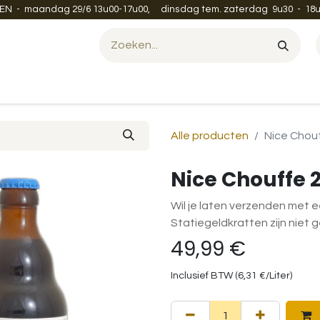
EN - maandag 29/6 13u00-17u00, dinsdag tem. zaterdag 9u30 - 18u
Evenement organiseren?
Leveren en verzenden
Contac
Alle producten
Nice Chouf
Nice Chouffe 
Wil je laten verzenden met e
Statiegeldkratten zijn niet 
49,99
€
Inclusief BTW (
6,31
€
/
Liter
)