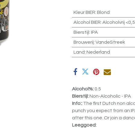
Kleur BIER
:
Blond
Alcohol BIER
:
Alcoholvrij <0,
Bierstijl
:
IPA
Brouwerij
:
VandeStreek
Land
:
Nederland
Alcohol%:
0.5
Bierstijl:
Non-Alcoholic - IPA
Info::
The first Dutch non alco
punch you expect from an IPA
after this one. Or join a dan
Leeggoed: