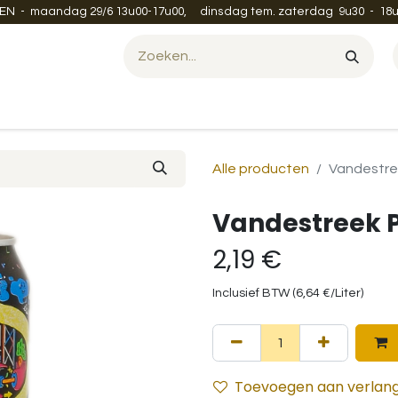
EN - maandag 29/6 13u00-17u00, dinsdag tem. zaterdag 9u30 - 18u
Evenement organiseren?
Leveren en verzenden
Contac
Alle producten
Vandestre
Vandestreek P
2,19
€
Inclusief BTW (
6,64
€
/
Liter
)
Toevoegen aan verlangl