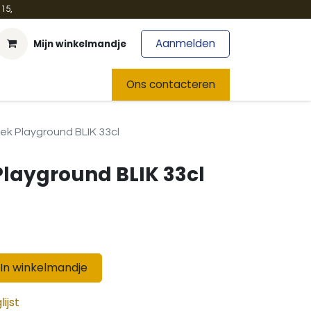
15,
Aanmelden
Mijn winkelmandje
t
Team
Nieuws
Ons contacteren
ek Playground BLIK 33cl
layground BLIK 33cl
In winkelmandje
ijst