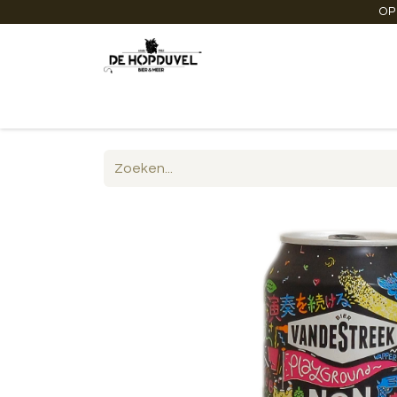
OP
Startpagina
Winkel online
Degustaties