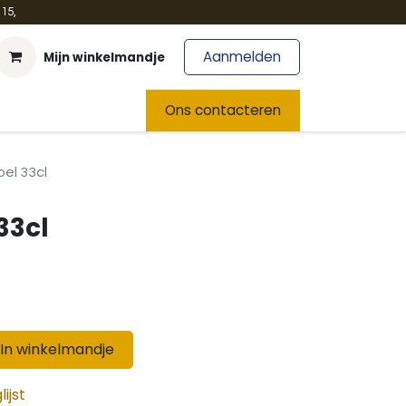
15,
Aanmelden
Mijn winkelmandje
t
Team
Nieuws
Ons contacteren
pel 33cl
33cl
In winkelmandje
ijst