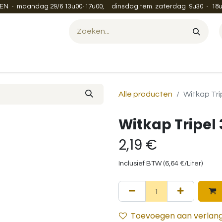
EN - maandag 29/6 13u00-17u00, dinsdag tem. zaterdag 9u30 - 18u
Evenement organiseren?
Leveren en verzenden
Contac
Alle producten
Witkap Tri
Witkap Tripel 
2,19
€
Inclusief BTW (
6,64
€
/
Liter
)
Toevoegen aan verlangl