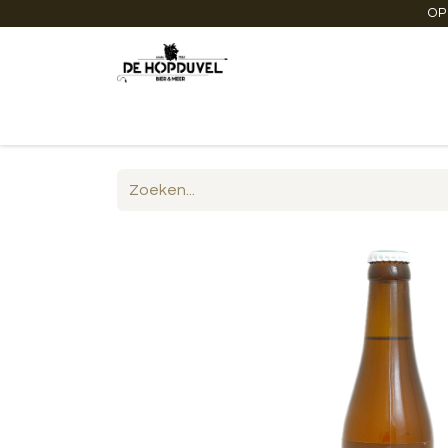
OP
Startpagina
Winkel online
Degustaties