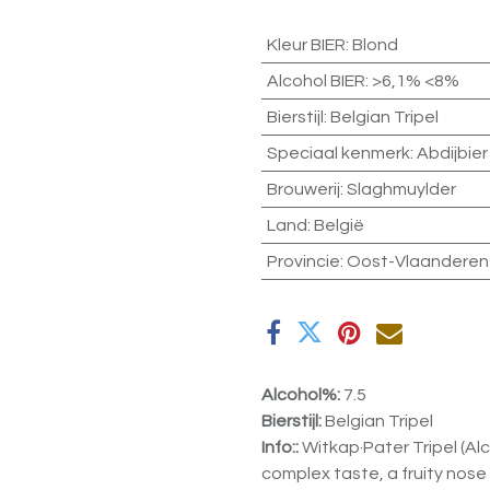
Kleur BIER
:
Blond
Alcohol BIER
:
>6,1% <8%
Bierstijl
:
Belgian Tripel
Speciaal kenmerk
:
Abdijbier
Brouwerij
:
Slaghmuylder
Land
:
België
Provincie
:
Oost-Vlaanderen
Alcohol%:
7.5
Bierstijl:
Belgian Tripel
Info::
Witkap·Pater Tripel (Alc.
complex taste, a fruity nose 