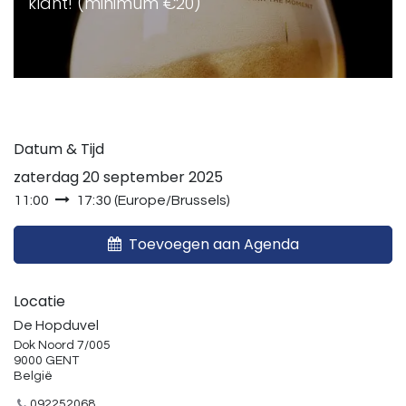
klant! (minimum €20)
Datum & Tijd
zaterdag 20 september 2025
11:00
17:30
(
Europe/Brussels
)
Toevoegen aan Agenda
Locatie
De Hopduvel
Dok Noord 7/005
9000 GENT
België
092252068