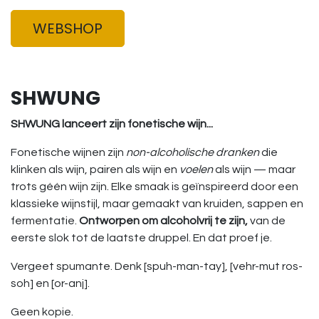
WEBSHOP
SHWUNG
SHWUNG lanceert zijn fonetische wijn...
Fonetische wijnen zijn
non-alcoholische dranken
die
klinken als wijn, pairen als wijn en
voelen
als wijn — maar
trots géén wijn zijn. Elke smaak is geïnspireerd door een
klassieke wijnstijl, maar gemaakt van kruiden, sappen en
fermentatie.
Ontworpen om alcoholvrij te zijn,
van de
eerste slok tot de laatste druppel. En dat proef je.
Vergeet spumante. Denk [spuh-man-tay], [vehr-mut ros-
soh] en [or-anj].
Geen kopie.