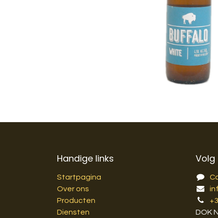
Handige links
Volg
Startpagina
C
Over ons
in
Producten
+
Diensten
DOK 