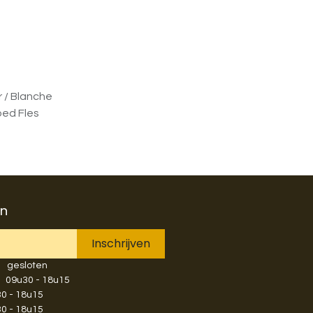
 / Blanche
oed Fles
en
Inschrijven
​gesloten
​​​09u30 - 18u15
u30 - 18u15
u30 - 18u15