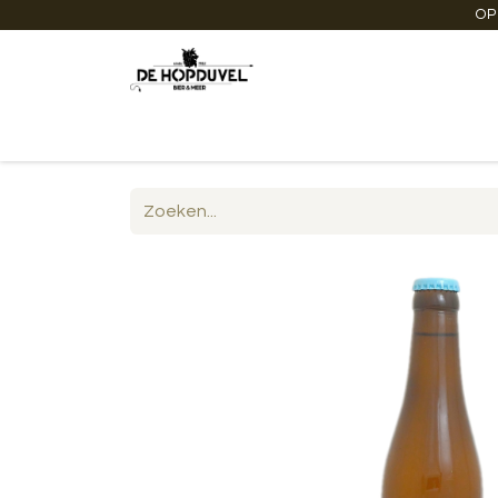
OP
Startpagina
Winkel online
Degustaties