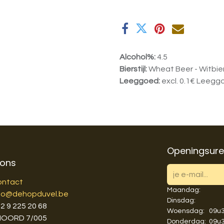
Alcohol%:
4.5
Bierstijl:
Wheat Beer - Witbier
Leeggoed:
excl. 0.1€ Leegg
Openingsur
 ons
ontact
Maandag:
fo@dehopduvel.be
Dinsdag:
3
2 9 225 20 68
Woensdag:
​​09
NOORD 7/005
Donderdag:
​​09