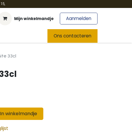
15,
Aanmelden
Mijn winkelmandje
t
Team
Nieuws
Ons contacteren
ite 33cl
33cl
In winkelmandje
ijst