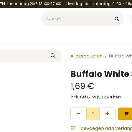
EN - maandag 29/6 13u00-17u00, dinsdag tem. zaterdag 9u30 - 18u
Evenement organiseren?
Leveren en verzenden
Contac
Alle producten
Buffalo Wh
Buffalo White 
1,69
€
Inclusief BTW (
5,12
€
/
Liter
)
Toevoegen aan verlangl