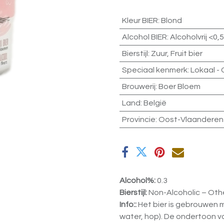
Kleur BIER
:
Blond
Alcohol BIER
:
Alcoholvrij <0,
Bierstijl
:
Zuur
,
Fruit bier
Speciaal kenmerk
:
Lokaal -
Brouwerij
:
Boer Bloem
Land
:
België
Provincie
:
Oost-Vlaanderen
Alcohol%:
0.3
Bierstijl:
Non-Alcoholic – Oth
Info::
Het bier is gebrouwen 
water, hop). De ondertoon va