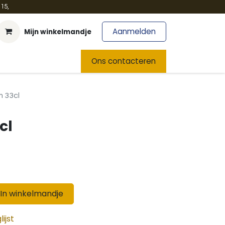
15,
Aanmelden
Mijn winkelmandje
t
Team
Nieuws
Ons contacteren
 33cl
cl
In winkelmandje
ijst