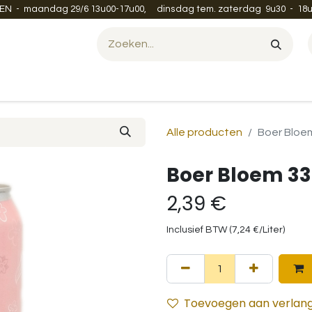
EN - maandag 29/6 13u00-17u00, dinsdag tem. zaterdag 9u30 - 18u
Evenement organiseren?
Leveren en verzenden
Contac
Alle producten
Boer Bloem
Boer Bloem 33
2,39
€
Inclusief BTW (
7,24
€
/
Liter
)
Toevoegen aan verlangl