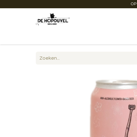
OP
Startpagina
Winkel online
Degustaties