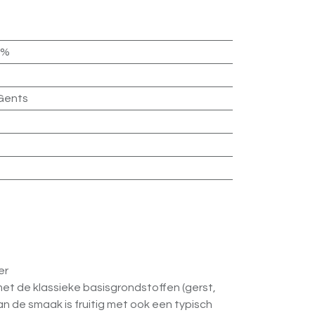
5%
 Gents
er
met de klassieke basisgrondstoffen (gerst,
n de smaak is fruitig met ook een typisch