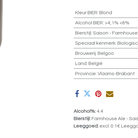
Kleur BIER
:
Blond
Alcohol BIER
:
>4,1% <6%
Bierstijl
:
Saison - Farmhouse
Speciaal kenmerk
:
Biologis
Brouwerij
:
Belgoo
Land
:
België
Provincie
:
Vlaams-Brabant
Alcohol%:
4.4
Bierstijl:
Farmhouse Ale - Sai
Leeggoed:
excl. 0.1€ Leegg