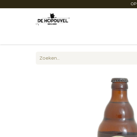
OP
Startpagina
Winkel online
Degustaties