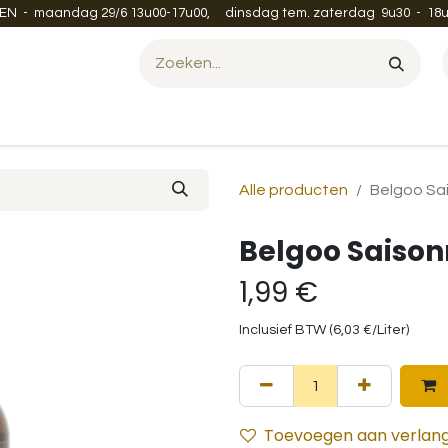
EN - maandag 29/6 13u00-17u00, dinsdag tem. zaterdag 9u30 - 18u
Evenement organiseren?
Leveren en verzenden
Contac
Alle producten
Belgoo Sai
Belgoo Saison
1,99
€
Inclusief BTW (
6,03
€
/
Liter
)
Toevoegen aan verlangl