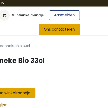
15,
Aanmelden
Mijn winkelmandje
t
Team
Nieuws
Ons contacteren
sonneke Bio 33cl
neke Bio 33cl
In winkelmandje
ijst