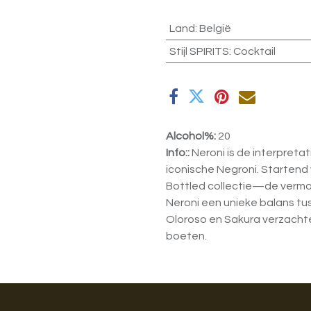
Land
:
België
Stijl SPIRITS
:
Cocktail
Alcohol%:
20
Info::
Neroni is de interpreta
iconische Negroni. Startend
Bottled collectie—de vermo
Neroni een unieke balans tus
Oloroso en Sakura verzachten
boeten.