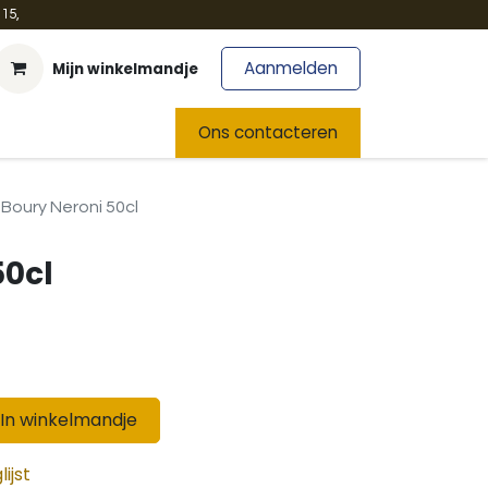
15,
Aanmelden
Mijn winkelmandje
t
Team
Nieuws
Ons contacteren
Boury Neroni 50cl
50cl
In winkelmandje
ijst