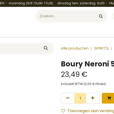
EN - maandag 29/6 13u00-17u00, dinsdag tem. zaterdag 9u30 - 18u
Evenement organiseren?
Leveren en verzenden
Contac
Alle producten
SPIRITS
Boury Neroni 
23,49
€
Inclusief BTW (
0,00
€
/
Stuks
)
Toevoegen aan verlangl