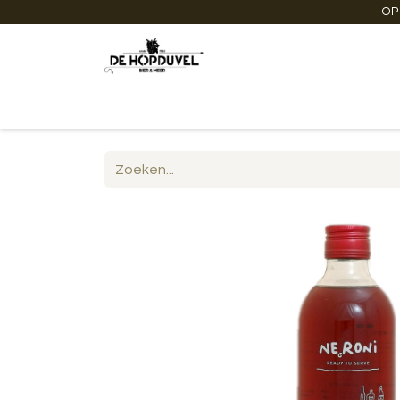
OP
Startpagina
Winkel online
Degustaties