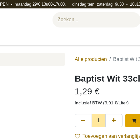
PEN - maandag 29/6 13u00-17u00, dinsdag tem. zaterdag 9u30 - 18u1
ement organiseren?
Leveren en verzenden
Contact
Team
Ni
Alle producten
Baptist Wit 
Baptist Wit 33c
1,29
€
Inclusief BTW (
3,91
€
/
Liter
)
Toevoegen aan verlanglijs