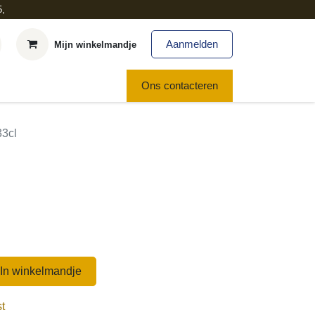
5,
Aanmelden
Mijn winkelmandje
euws
Ons contacteren
33cl
l
In winkelmandje
t