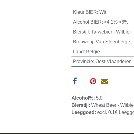
Kleur BIER
:
Wit
Alcohol BIER
:
>4,1% <6%
Bierstijl
:
Tarwebier - Witbier
Brouwerij
:
Van Steenberge
Land
:
België
Provincie
:
Oost-Vlaanderen
Alcohol%:
5.0
Bierstijl:
Wheat Beer - Witbie
Leeggoed:
excl. 0.1€ Leegg