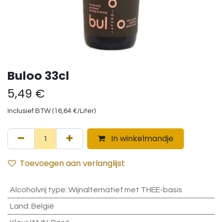
Buloo 33cl
5,49
€
Inclusief BTW (
16,64
€
/
Liter
)
In winkelmandje
Toevoegen aan verlanglijst
Alcoholvrij type
:
Wijnalternatief met THEE-basis
Land
:
België