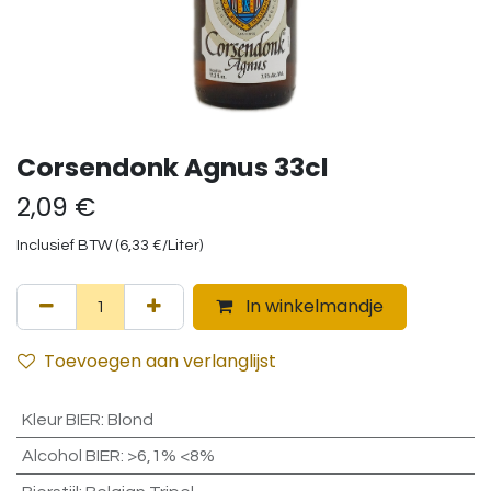
Corsendonk Agnus 33cl
2,09
€
Inclusief BTW (
6,33
€
/
Liter
)
In winkelmandje
Toevoegen aan verlanglijst
Kleur BIER
:
Blond
Alcohol BIER
:
>6,1% <8%