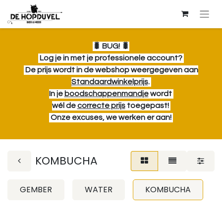
🐛 B
UG! 🐛
Log je in met je professionele account?
De prijs wordt in de webshop weergegeven aan
Standaardwinkelprijs
.
In je
boodschappenmandje
wordt
wél de
correcte prijs
toegepast!
Onze excuses, we werken er aan!
KOMBUCHA
GEMBER
WATER
KOMBUCHA