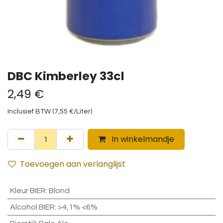
DBC Kimberley 33cl
2,49
€
Inclusief BTW (
7,55
€
/
Liter
)
In winkelmandje
Toevoegen aan verlanglijst
Kleur BIER
:
Blond
Alcohol BIER
:
>4,1% <6%