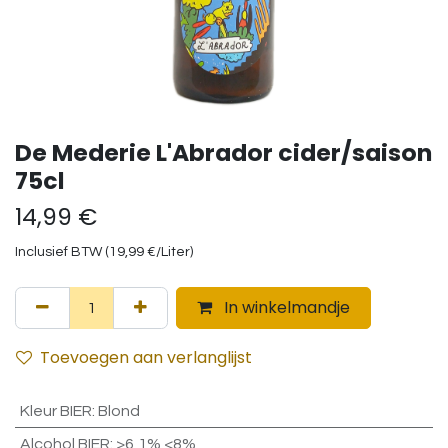
De Mederie L'Abrador cider/saison
75cl
14,99
€
Inclusief BTW (
19,99
€
/
Liter
)
In winkelmandje
Toevoegen aan verlanglijst
Kleur BIER
:
Blond
Alcohol BIER
:
>6,1% <8%