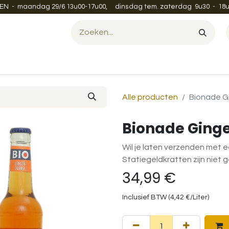
EN - maandag 29/6 13u00-17u00, dinsdag tem. zaterdag 9u30 - 18u
Evenement organiseren?
Leveren en verzenden
Contac
Alle producten
Bionade G
Bionade Ginge
Wil je laten verzenden met e
Statiegeldkratten zijn niet 
34,99
€
Inclusief BTW (
4,42
€
/
Liter
)