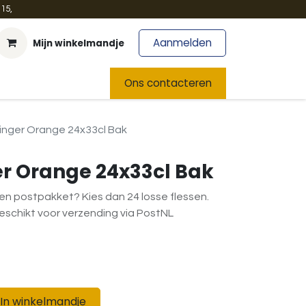
15,
Aanmelden
Mijn winkelmandje
t
Team
Nieuws
Ons contacteren
inger Orange 24x33cl Bak
r Orange 24x33cl Bak
en postpakket? Kies dan 24 losse flessen.
geschikt voor verzending via PostNL
In winkelmandje