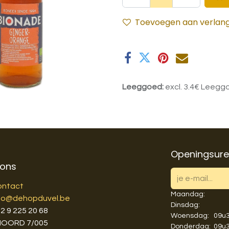
Toevoegen aan verlangl
Leeggoed:
excl. 3.4€ Leegg
Openingsur
 ons
ontact
Maandag:
fo@dehopduvel.be
Dinsdag:
3
2 9 225 20 68
Woensdag:
​​09
NOORD 7/005
Donderdag:
​​09