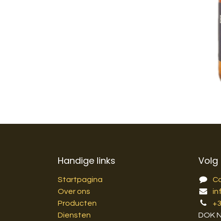
Handige links
Volg
Startpagina
C
Over ons
in
Producten
+
Diensten
DOK 