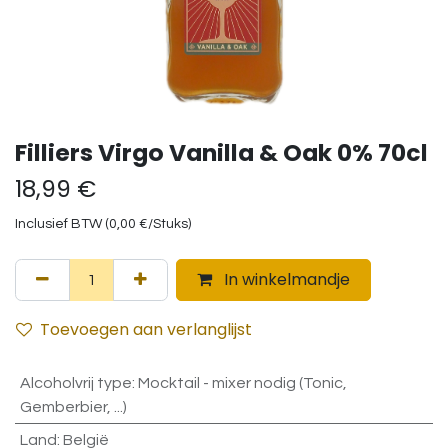
Filliers Virgo Vanilla & Oak 0% 70cl
18,99
€
Inclusief BTW (
0,00
€
/
Stuks
)
In winkelmandje
Toevoegen aan verlanglijst
Alcoholvrij type
:
Mocktail - mixer nodig (Tonic,
Gemberbier, ...)
Land
:
België