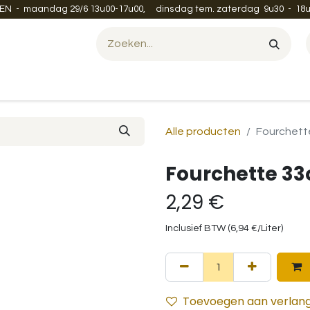
EN - maandag 29/6 13u00-17u00, dinsdag tem. zaterdag 9u30 - 18u
Evenement organiseren?
Leveren en verzenden
Contac
Alle producten
Fourchett
Fourchette 33
2,29
€
Inclusief BTW (
6,94
€
/
Liter
)
Toevoegen aan verlangl