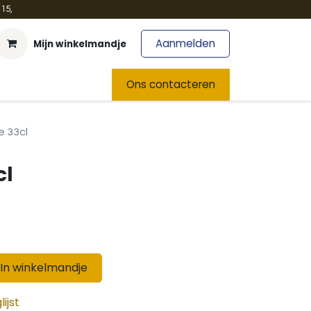
15,
Aanmelden
Mijn winkelmandje
t
Team
Nieuws
Ons contacteren
e 33cl
cl
In winkelmandje
ijst