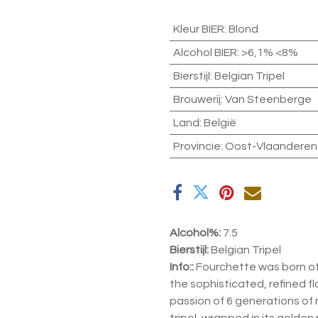
Kleur BIER
:
Blond
Alcohol BIER
:
>6,1% <8%
Bierstijl
:
Belgian Tripel
Brouwerij
:
Van Steenberge
Land
:
België
Provincie
:
Oost-Vlaanderen
Alcohol%:
7.5
Bierstijl:
Belgian Tripel
Info::
Fourchette was born of
the sophisticated, refined 
passion of 6 generations of 