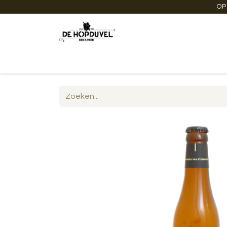
OP
Startpagina
Winkel online
Degustaties