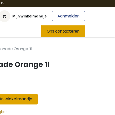
15,
Aanmelden
Mijn winkelmandje
t
Team
Nieuws
Ons contacteren
onade Orange 1l
de Orange 1l
In winkelmandje
ijst