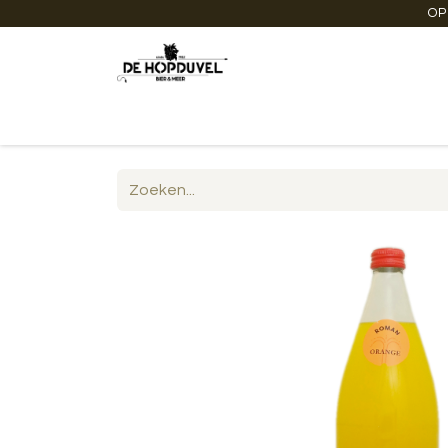
OP
Startpagina
Winkel online
Degustaties