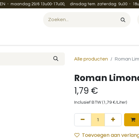
EN - maandag 29/6 13u00-17u00, dinsdag tem. zaterdag 9u30 - 18u
Evenement organiseren?
Leveren en verzenden
Contac
Alle producten
Roman Lim
Roman Limona
1,79
€
Inclusief BTW (
1,79
€
/
Liter
)
Toevoegen aan verlangl