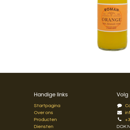
Handige links
Volg
Startpagina
C
Over ons
in
Producten
+
Diensten
DOK 