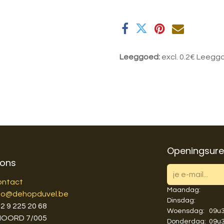
Leeggoed:
excl. 0.2€ Leegg
Openingsur
 ons
ontact
Maandag:
fo@dehopduvel.be
Dinsdag:
3
2 9 225 20 68
Woensdag:
​​09
NOORD 7/005
Donderdag:
​​09