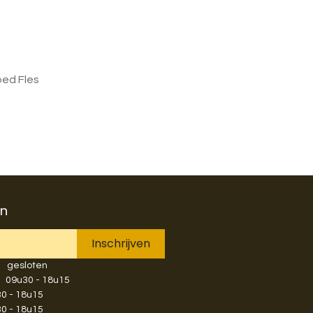
oed Fles
en
Inschrijven
​gesloten
​​​09u30 - 18u15
u30 - 18u15
u30 - 18u15