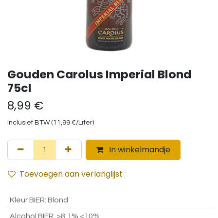
Gouden Carolus Imperial Blond
75cl
8,99
€
Inclusief BTW (
11,99
€
/
Liter
)
In winkelmandje
Toevoegen aan verlanglijst
Kleur BIER
:
Blond
Alcohol BIER
:
>8,1% <10%