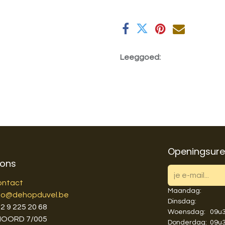
Leeggoed:
Openingsur
 ons
ontact
Maandag:
fo@dehopduvel.be
Dinsdag:
3
2 9 225 20 68
Woensdag:
​​09
NOORD 7/005
Donderdag:
​​09