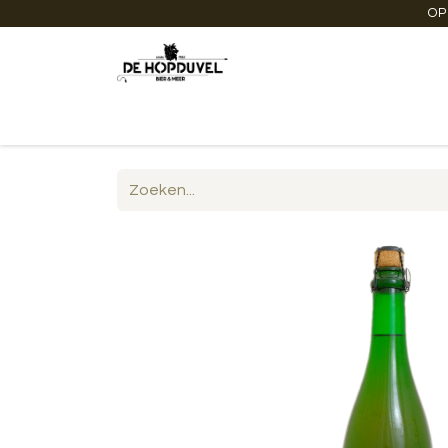
OP
Startpagina
Winkel online
Degustaties