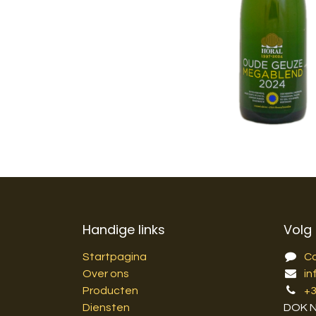
Handige links
Volg
Startpagina
C
Over ons
in
Producten
+
Diensten
DOK 