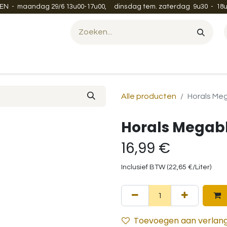
EN - maandag 29/6 13u00-17u00, dinsdag tem. zaterdag 9u30 - 18u
Evenement organiseren?
Leveren en verzenden
Contac
Alle producten
Horals Me
Horals Megabl
16,99
€
Inclusief BTW (
22,65
€
/
Liter
)
Toevoegen aan verlangl