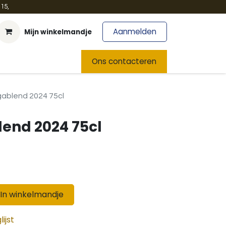
15,
Aanmelden
Mijn winkelmandje
t
Team
Nieuws
Ons contacteren
gablend 2024 75cl
end 2024 75cl
In winkelmandje
ijst