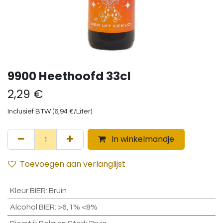
9900 Heethoofd 33cl
2,29
€
Inclusief BTW (
6,94
€
/
Liter
)
In winkelmandje
Toevoegen aan verlanglijst
Kleur BIER
:
Bruin
Alcohol BIER
:
>6,1% <8%