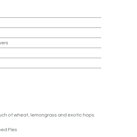
wers
ouch of wheat, lemongrass and exotic hops.
oed Fles