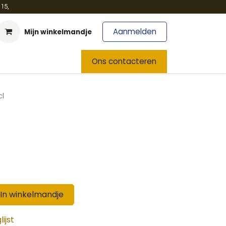
15,
Aanmelden
Mijn winkelmandje
t
Team
Nieuws
Ons contacteren
cl
In winkelmandje
ijst