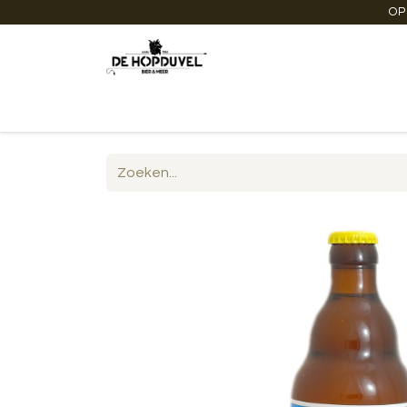
OP
Startpagina
Winkel online
Degustaties