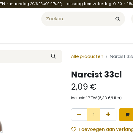
EN - maandag 29/6 13u00-17u00, dinsdag tem. zaterdag 9u30 - 18u
Evenement organiseren?
Leveren en verzenden
Contac
Alle producten
Narcist 33
Narcist 33cl
2,09
€
Inclusief BTW (
6,33
€
/
Liter
)
Toevoegen aan verlangl