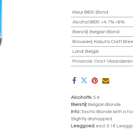
Kleur BIER
:
Blond
Alcohol BIER
:
>4,1% <6%
Bierstijl
:
Belgian Blond
Brouwerij
:
Kasuta Craft Bre
Land
:
België
Provincie
:
Oost-Vlaanderen
Alcohol%:
5.9
Bierstijl:
Belgian Blonde
Info::
Exotic Blonde with a t
Slightly dryhopped.
Leeggoed:
excl. 0.1€ Leegg