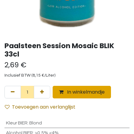
Paalsteen Session Mosaic BLIK
33cl
2,69
€
Inclusief BTW (
8,15
€
/
Liter
)
In winkelmandje
Toevoegen aan verlanglijst
Kleur BIER
:
Blond
Alcohol BIER
:
>0,5% <4%