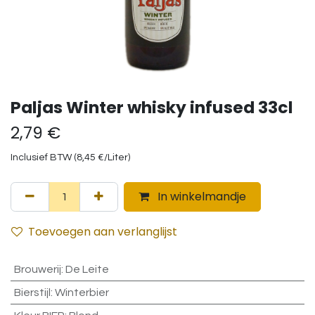
Paljas Winter whisky infused 33cl
2,79
€
Inclusief BTW (
8,45
€
/
Liter
)
In winkelmandje
Toevoegen aan verlanglijst
Brouwerij
:
De Leite
Bierstijl
:
Winterbier