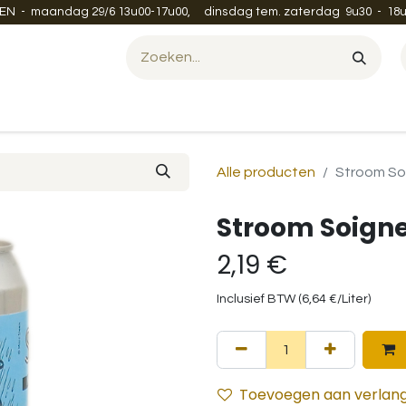
EN - maandag 29/6 13u00-17u00, dinsdag tem. zaterdag 9u30 - 18u
Evenement organiseren?
Leveren en verzenden
Contac
Alle producten
Stroom Soi
Stroom Soigne
2,19
€
Inclusief BTW (
6,64
€
/
Liter
)
Toevoegen aan verlangl