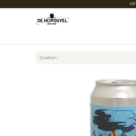
OP
Startpagina
Winkel online
Degustaties