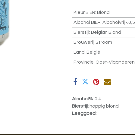
Kleur BIER
:
Blond
Alcohol BIER
:
Alcoholvrij <0,
Bierstijl
:
Belgian Blond
Brouwerij
:
Stroom
Land
:
België
Provincie
:
Oost-Vlaanderen
Alcohol%:
0.4
Bierstijl:
hoppig blond
Leeggoed: