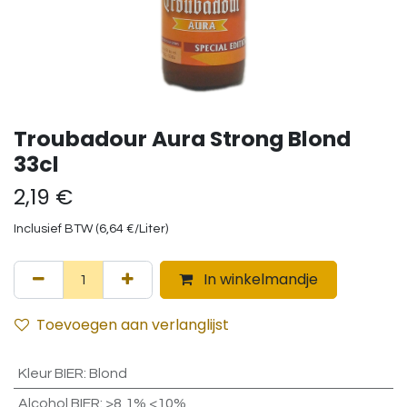
Troubadour Aura Strong Blond
33cl
2,19
€
Inclusief BTW (
6,64
€
/
Liter
)
In winkelmandje
Toevoegen aan verlanglijst
Kleur BIER
:
Blond
Alcohol BIER
:
>8,1% <10%