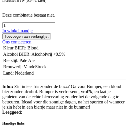
Inclusief BTW (
6,94
€
/
Liter
)
Deze combinatie bestaat niet.
In winkelmandje
Toevoegen aan verlanglijst
Ons contacteren
Kleur BIER
:
Blond
Alcohol BIER
:
Alcoholvrij <0,5%
Bierstijl
:
Pale Ale
Brouwerij
:
VandeStreek
Land
:
Nederland
Info::
Zin in iets fris zonder de buzz? Ga voor Bumper, een blond
bier zonder alcohol. Bumper is verfrissend, vrol?k, en laat je
genieten van de echte bierervaring zonder het de volgende dag te
betreuren. Ideaal voor die zonnige dagen, na het sporten of wanneer
je zin hebt in een biertje maar niet in de bummer!
Leeggoed:
Handige links