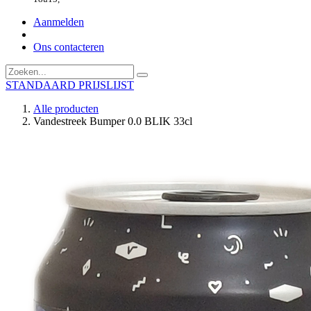
Aanmelden
Ons contacteren
STANDAARD PRIJSLIJST
Alle producten
Vandestreek Bumper 0.0 BLIK 33cl