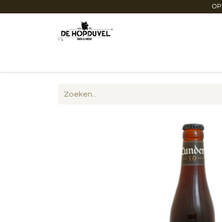
OP
Startpagina
Winkel online
Degustaties