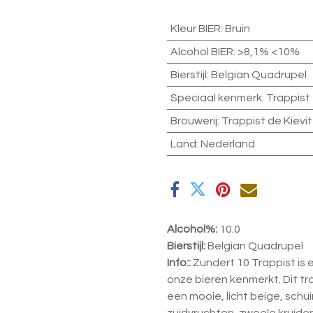
Kleur BIER
:
Bruin
Alcohol BIER
:
>8,1% <10%
Bierstijl
:
Belgian Quadrupel
Speciaal kenmerk
:
Trappist
Brouwerij
:
Trappist de Kievit
Land
:
Nederland
Alcohol%:
10.0
Bierstijl:
Belgian Quadrupel
Info::
Zundert 10 Trappist is 
onze bieren kenmerkt. Dit tra
een mooie, licht beige, sch