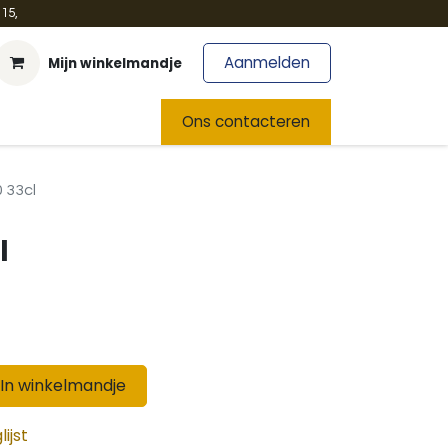
15,
Aanmelden
Mijn winkelmandje
t
Team
Nieuws
Ons contacteren
 33cl
l
In winkelmandje
ijst