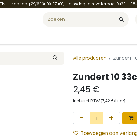
EN - maandag 29/6 13u00-17u00, dinsdag tem. zaterdag 9u30 - 18u
Evenement organiseren?
Leveren en verzenden
Contac
Alle producten
Zundert 10
Zundert 10 33c
2,45
€
Inclusief BTW (
7,42
€
/
Liter
)
Toevoegen aan verlangl