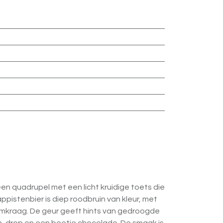
een quadrupel met een licht kruidige toets die
ppistenbier is diep roodbruin van kleur, met
uimkraag. De geur geeft hints van gedroogde