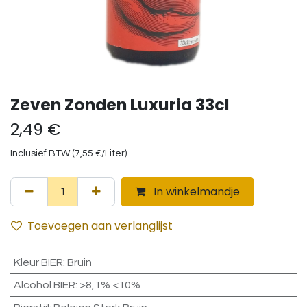
Zeven Zonden Luxuria 33cl
2,49
€
Inclusief BTW (
7,55
€
/
Liter
)
In winkelmandje
Toevoegen aan verlanglijst
Kleur BIER
:
Bruin
Alcohol BIER
:
>8,1% <10%